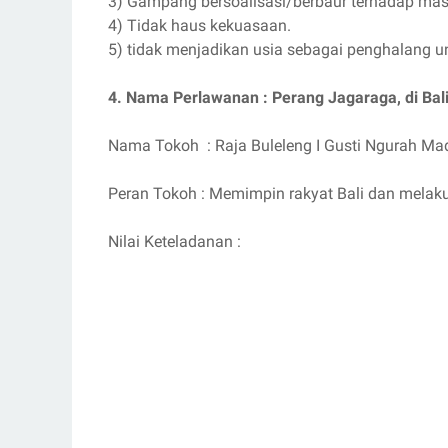
3) Gampang bersoalisasi/berbaur terhadap ma
4) Tidak haus kekuasaan.
5) tidak menjadikan usia sebagai penghalang un
4. Nama Perlawanan : Perang Jagaraga, di Bal
Nama Tokoh : Raja Buleleng I Gusti Ngurah M
Peran Tokoh : Memimpin rakyat Bali dan melak
Nilai Keteladanan :