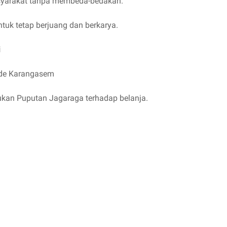
syarakat tanpa membeda-bedakan.
tuk tetap berjuang dan berkarya.
i
ade Karangasem
ukan Puputan Jagaraga terhadap belanja.