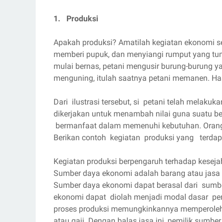
1. Produksi
Apakah produksi? Amatilah kegiatan ekonomi se
memberi pupuk, dan menyiangi rumput yang tumbu
mulai bernas, petani mengusir burung-burung ya
menguning, itulah saatnya petani memanen. Hasi
Dari ilustrasi tersebut, si petani telah melakuk
dikerjakan untuk menambah nilai guna suatu b
bermanfaat dalam memenuhi kebutuhan. Orang 
Berikan contoh kegiatan produksi yang terdapa
Kegiatan produksi berpengaruh terhadap kesej
Sumber daya ekonomi adalah barang atau jasa
Sumber daya ekonomi dapat berasal dari sumb
ekonomi dapat diolah menjadi modal dasar pe
proses produksi memungkinkannya memperoleh b
atau gaji. Dengan balas jasa ini, pemilik sum